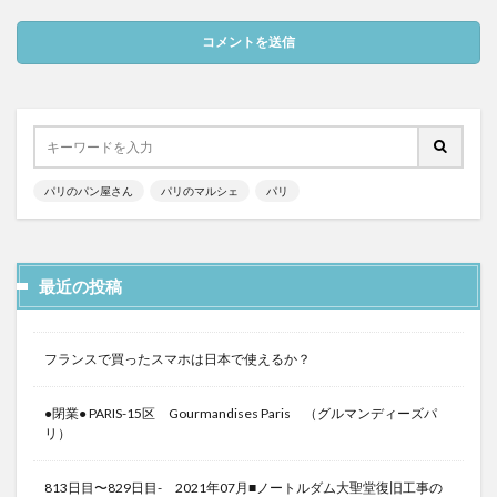
パリのパン屋さん
パリのマルシェ
パリ
最近の投稿
フランスで買ったスマホは日本で使えるか？
●閉業● PARIS-15区 Gourmandises Paris （グルマンディーズパ
リ）
813日目〜829日目- 2021年07月■ノートルダム大聖堂復旧工事の