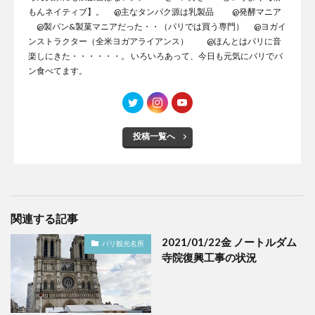
もんネイティブ】。 @主なタンパク源は乳製品 @発酵マニア
@製パン&製菓マニアだった・・（パリでは買う専門） @ヨガイ
ンストラクター（全米ヨガアライアンス） @ほんとはパリに音
楽しにきた・・・・・・。 いろいろあって、今日も元気にパリでパ
ン食べてます。
投稿一覧へ
関連する記事
2021/01/22金 ノートルダム
パリ観光名所
寺院復興工事の状況