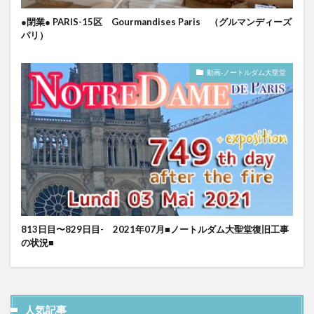
●閉業● PARIS-15区 Gourmandises Paris （グルマンディーズ
パリ）
動画-ノートルダム大聖堂
813日目〜829日目- 2021年07月■ノートルダム大聖堂復旧工事
の状況■
人気記事