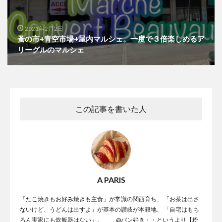
2021年2月2日
蚤の市+青空市場+屋内マルシェ。一度で３倍楽しめるア
リーグルのマルシェ
この記事を書いた人
A PARIS
「たこ焼きもお好み焼きも主食」が常識の関西育ち、 「お茶は出さ
ないけど、うどんは出すよ」が基本の讃岐が本籍地、 「自宅はもち
ろん実家にも炊飯器はない」。 @パン好き・・というより【粉