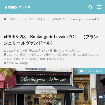
HOME
パリのパン屋さん
●PARIS-2区 Boulangerie Levai
●PARIS-2区 Boulangerie Levain d’Or （ブラン
ジェリー ルヴァンドール）
2021年6月27日
2021年6月27日
パリのパン屋さん
パリ
,
パン屋巡り
,
月曜日のパン屋さん
,
木曜日のパン屋さん
,
水曜日のパン
屋さん
,
火曜日のパン屋さん
,
金曜日のパン屋さん
212View
0件
パリのパン屋さん