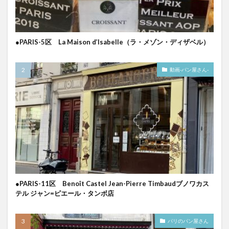
●PARIS-5区 La Maison d’Isabelle（ラ・メゾン・ディザベル）
動画-パン屋さん-
●PARIS-11区 Benoît Castel Jean-Pierre Timbaudブノワカス
テル ジャン=ピエール・タンボ店
パリのパン屋さん