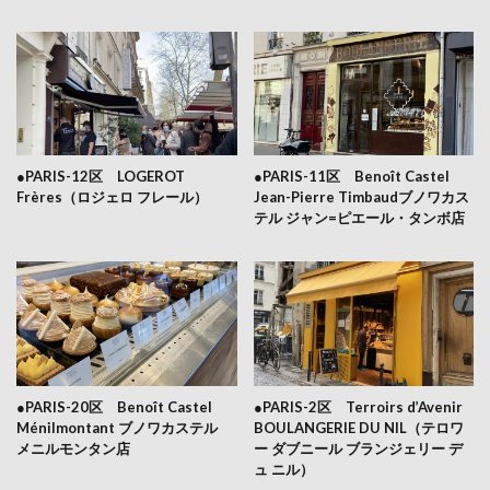
●PARIS-12区 LOGEROT
●PARIS-11区 Benoît Castel
Frères（ロジェロ フレール）
Jean-Pierre Timbaudブノワカス
テル ジャン=ピエール・タンボ店
●PARIS-20区 Benoît Castel
●PARIS-2区 Terroirs d’Avenir
Ménilmontant ブノワカステル
BOULANGERIE DU NIL（テロワ
メニルモンタン店
ー ダブニール ブランジェリー デ
ュ ニル）