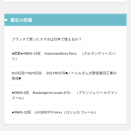
最近の投稿
フランスで買ったスマホは日本で使えるか？
●閉業● PARIS-15区 Gourmandises Paris （グルマンディーズパ
リ）
813日目〜829日目- 2021年07月■ノートルダム大聖堂復旧工事の
状況■
●PARIS-2区 Boulangerie Levain d’Or （ブランジェリー ルヴァン
ドール）
●PARIS-12区 LOGEROT Frères（ロジェロ フレール）