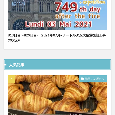
813日目〜829日目- 2021年07月■ノートルダム大聖堂復旧工事
の状況■
人気記事
動画-パン屋さん-