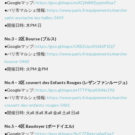
●Googleマップ:
https://goo.gl/maps/nvXQ46Nf2qzemRoa7
●パリ市マルシェ情報:
https://www.paris.fr/equipements/marche-
saint-eustache-les-halles-5459
●開催日時: 木PM 日
No.3 – 2区 Bourse (ブルス)
●Googleマップ:
https://goo.gl/maps/UXB2UpsR56fdP1Dj7
●パリ市マルシェ情報:
https://www.paris.fr/equipements/marche-
bourse-5460
●開催日時: 火PM 金PM
No.4 – 3区 couvert des Enfants Rouges (レザンファンルージュ)
●Googleマップ:
https://goo.gl/maps/etf7TP4pq45hNo196
●パリ市マルシェ情報:
https://www.paris.fr/equipements/marche-
couvert-des-enfants-rouges-5461
●開催日時: 火all 水all 木all 金all 土all 日all
No.5 – 4区 Baudoyer (ボードイエル)
●Googleマップ:
https://goo.gl/maps/9pY7ZRgecvi6wFve7