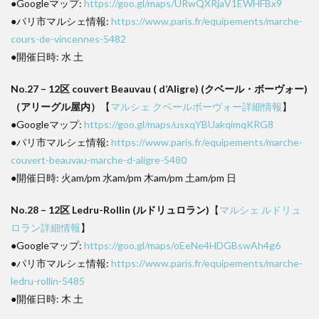
●Googleマップ:
https://goo.gl/maps/URwQXRjaV1EWHFBx9
●パリ市マルシェ情報:
https://www.paris.fr/equipements/marche-
cours-de-vincennes-5482
●開催日時: 水 土
No.27 – 12区 couvert Beauvau ( d’Aligre) (クベール・ボーヴォー)
（アリーグル屋内）
【
マルシェ クベールボーヴォー詳細情報
】
●Googleマップ:
https://goo.gl/maps/usxqYBUakqimqKRG8
●パリ市マルシェ情報:
https://www.paris.fr/equipements/marche-
couvert-beauvau-marche-d-aligre-5480
●開催日時: 火am/pm 水am/pm 木am/pm 土am/pm 日
No.28 – 12区 Ledru-Rollin (ルドリュロラン)
【
マルシェ ルドリュ
ロラン詳細情報
】
●Googleマップ:
https://goo.gl/maps/oEeNe4HDGBswAh4g6
●パリ市マルシェ情報:
https://www.paris.fr/equipements/marche-
ledru-rollin-5485
●開催日時: 木 土