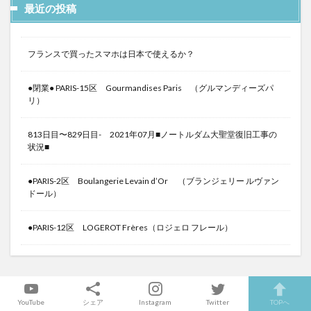
最近の投稿
フランスで買ったスマホは日本で使えるか？
●閉業● PARIS-15区 Gourmandises Paris （グルマンディーズパ
リ）
813日目〜829日目- 2021年07月■ノートルダム大聖堂復旧工事の
状況■
●PARIS-2区 Boulangerie Levain d’Or （ブランジェリー ルヴァン
ドール）
●PARIS-12区 LOGEROT Frères（ロジェロ フレール）
A PARIS まとめ記事
YouTube
シェア
Instagram
Twitter
TOPへ