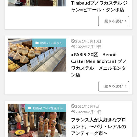
Timbaudブノワカステル ジ
ャン=ピエール・タンボ店
続きを読む
2021年5月10日
動画-パン屋さん-
2022年7月19日
●PARIS-20区 Benoît
Castel Ménilmontant ブノ
ワカステル メニルモンタ
ン店
続きを読む
2021年5月9日
動画-蚤の市/古道具市-
2022年7月19日
フランス人が大好きなブロ
カント。〜パリ・レアルの
アンティーク市〜