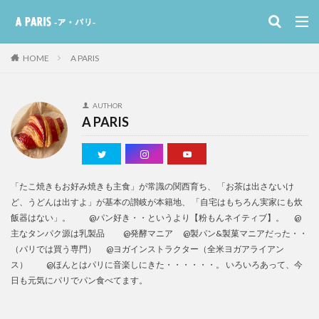
HOME
A PARIS
AUTHOR
A PARIS
「たこ焼きもお好み焼きも主食」が常識の関西育ち、 「お茶は出さないけ
ど、うどんは出すよ」が基本の讃岐が本籍地、 「自宅はもちろん実家にも炊
飯器はない」。 @パン好き・・というより【粉もんネイティブ】。 @
主なタンパク源は乳製品 @発酵マニア @製パン&製菓マニアだった・・
（パリでは買う専門） @ヨガインストラクター（全米ヨガアライアン
ス） @ほんとはパリに音楽しにきた・・・・・・。 いろいろあって、今
日も元気にパリでパン食べてます。