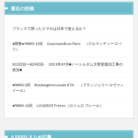
最近の投稿
フランスで買ったスマホは日本で使えるか？
●閉業● PARIS-15区 Gourmandises Paris （グルマンディーズパ
リ）
813日目〜829日目- 2021年07月■ノートルダム大聖堂復旧工事の
状況■
●PARIS-2区 Boulangerie Levain d’Or （ブランジェリー ルヴァン
ドール）
●PARIS-12区 LOGEROT Frères（ロジェロ フレール）
A PARIS まとめ記事