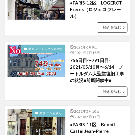
●PARIS-12区 LOGEROT
Frères（ロジェロ フレー
ル）
続きを読む
2021年6月9日
動画-ノートルダム大聖堂
2021年7月18日
756日目〜791日目-
2021/05/10月〜6/14 ノ
ートルダム大聖堂復旧工事
の状況■前庭閉鎖中■
続きを読む
2021年5月10日
動画-パン屋さん-
2021年5月11日
●PARIS-11区 Benoît
Castel Jean-Pierre