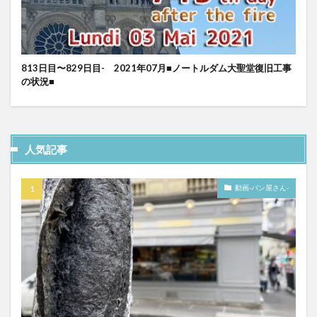
813日目〜829日目- 2021年07月■ノートルダム大聖堂復旧工事
の状況■
人気記事
動画-パン屋さん-