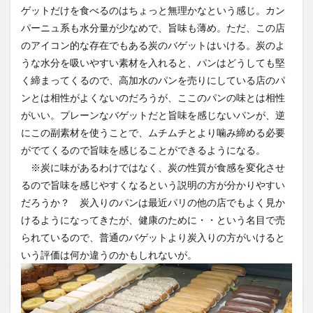
ゲットだけを食べるのはちょっと無理かなという感じ。カン
パーニュ系も水分量が少なめで、旨味も薄め。ただ、この店
のアイコン的な存在でもある炭のバゲットはいける。炭のよ
うな水分を吸いやすい素材を入れると、パンはどうしても堅
く締まってくるので、高加水のパンを売りにしている店のパ
ンとは相性がよくないのだろうが、ここのパンの味とは相性
がいい。プレーンなバゲットだと旨味を感じないパンが、逆
にこの副素材を使うことで、ムチムチとより噛み締める必要
がでてくるので旨味を感じることができるようになる。
※炭に味があるわけではなく、炭の性質が食感を変化させ
るので旨味を感じやすくなるという説明の方が分かりやすい
だろうか？ 炭入りのパンは最近パリの他の店でもよく見か
けるようになってきたが、健康のために・・という名目で売
られているので、普通のバゲットより炭入りの方がいけると
いう評価は何か違うのかもしれないが。