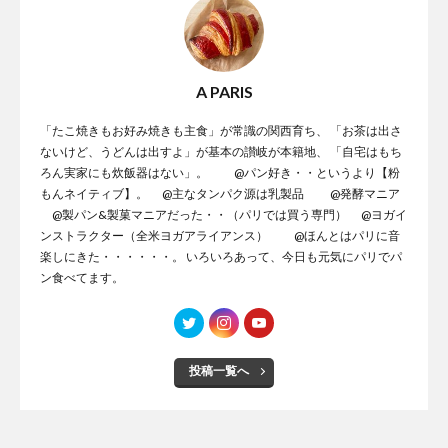
A PARIS
「たこ焼きもお好み焼きも主食」が常識の関西育ち、 「お茶は出さ
ないけど、うどんは出すよ」が基本の讃岐が本籍地、 「自宅はもち
ろん実家にも炊飯器はない」。 @パン好き・・というより【粉
もんネイティブ】。 @主なタンパク源は乳製品 @発酵マニア
@製パン&製菓マニアだった・・（パリでは買う専門） @ヨガイ
ンストラクター（全米ヨガアライアンス） @ほんとはパリに音
楽しにきた・・・・・・。 いろいろあって、今日も元気にパリでパ
ン食べてます。
投稿一覧へ