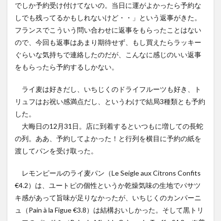
でしか予約受け付けてないの。当日に運がよかったら予約な
しでも残ってるかもしれないけど・・」という返事がきた。
フランスでこういう問い合わせに返事をもらったことはない
ので、今回も返事はあまり期待せず、もし買えたらラッキー
ぐらいな気持ちで連絡したのだが、こんなに感じのいい返事
をもらったら予約するしかない。
ライ麦は好きだし、いちじくのドライフルーツも好き、ト
リュフはお祝い感満点だし、というわけで結局3種類とも予約
した。
大晦日の12月31日。店に到着するといつもに増しての長蛇
の列。ああ、予約してよかった！と行列を横目に予約の紙を
渡してパンを受け取った。
レモンピールのライ麦パン（Le Seigle aux Citrons Confits
€4.2）は、ユートピの個性というか乾燥気味の生地でパサツ
キ感があって旨味が足りなかったが、いちじくのカンパーニ
ュ（Pain à la Figue €3.8）は結構おいしかった。そして黒トリ