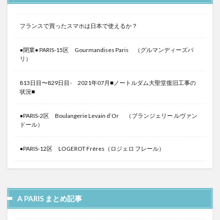
フランスで買ったスマホは日本で使えるか？
●閉業● PARIS-15区 Gourmandises Paris （グルマンディーズパ
リ）
813日目〜829日目- 2021年07月■ノートルダム大聖堂復旧工事の
状況■
●PARIS-2区 Boulangerie Levain d’Or （ブランジェリー ルヴァン
ドール）
●PARIS-12区 LOGEROT Frères（ロジェロ フレール）
A PARIS まとめ記事