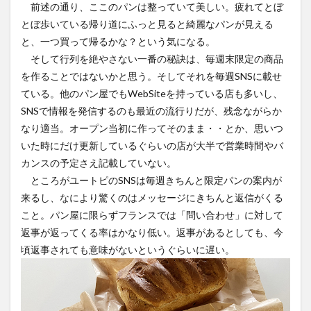
前述の通り、ここのパンは整っていて美しい。疲れてとぼ
とぼ歩いている帰り道にふっと見ると綺麗なパンが見える
と、一つ買って帰るかな？という気になる。
そして行列を絶やさない一番の秘訣は、毎週末限定の商品
を作ることではないかと思う。そしてそれを毎週SNSに載せ
ている。他のパン屋でもWebSiteを持っている店も多いし、
SNSで情報を発信するのも最近の流行りだが、残念ながらか
なり適当。オープン当初に作ってそのまま・・とか、思いつ
いた時にだけ更新しているぐらいの店が大半で営業時間やバ
カンスの予定さえ記載していない。
ところがユートピのSNSは毎週きちんと限定パンの案内が
来るし、なにより驚くのはメッセージにきちんと返信がくる
こと。パン屋に限らずフランスでは「問い合わせ」に対して
返事が返ってくる率はかなり低い。返事があるとしても、今
頃返事されても意味がないというぐらいに遅い。