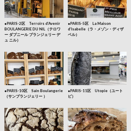
●PARIS-2区 Terroirs d’Avenir
●PARIS-5区 La Maison
BOULANGERIE DU NIL（テロワ
d’Isabelle（ラ・メゾン・ディザ
ー ダブニール ブランジェリー デ
ベル）
ュ ニル）
●PARIS-10区 Sain Boulangerie
●PARIS-11区 Utopie（ユート
（サンブランジェリー ）
ピ）