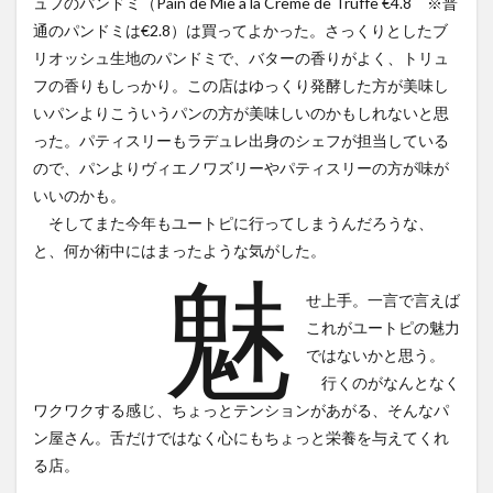
ュフのパンドミ（Pain de Mie à la Crème de Truffe €4.8 ※普
通のパンドミは€2.8）は買ってよかった。さっくりとしたブ
リオッシュ生地のパンドミで、バターの香りがよく、トリュ
フの香りもしっかり。この店はゆっくり発酵した方が美味し
いパンよりこういうパンの方が美味しいのかもしれないと思
った。パティスリーもラデュレ出身のシェフが担当している
ので、パンよりヴィエノワズリーやパティスリーの方が味が
いいのかも。
そしてまた今年もユートピに行ってしまうんだろうな、
と、何か術中にはまったような気がした。
魅
せ上手。一言で言えば
これがユートピの魅力
ではないかと思う。
行くのがなんとなく
ワクワクする感じ、ちょっとテンションがあがる、そんなパ
ン屋さん。舌だけではなく心にもちょっと栄養を与えてくれ
る店。