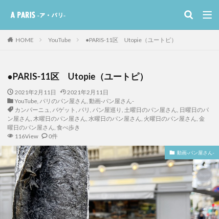
HOME
YouTube
●PARIS-11区 Utopie（ユートピ）
●PARIS-11区 Utopie（ユートピ）
2021年2月11日
2021年2月11日
YouTube
,
パリのパン屋さん
,
動画-パン屋さん-
カンパーニュ
,
バゲット
,
パリ
,
パン屋巡り
,
土曜日のパン屋さん
,
日曜日のパ
ン屋さん
,
木曜日のパン屋さん
,
水曜日のパン屋さん
,
火曜日のパン屋さん
,
金
曜日のパン屋さん
,
食べ歩き
116View
0件
動画-パン屋さん-