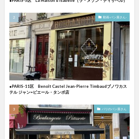
●PARIS-5区 La Maison d’Isabelle（ラ・メゾン・ディザベル）
動画-パン屋さん-
●PARIS-11区 Benoît Castel Jean-Pierre Timbaudブノワカス
テル ジャン=ピエール・タンボ店
パリのパン屋さん