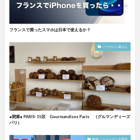
フランスで買ったスマホは日本で使えるか？
パリのパン屋さん
●閉業● PARIS-15区 Gourmandises Paris （グルマンディーズ
パリ）
動画-ノートルダム大聖堂