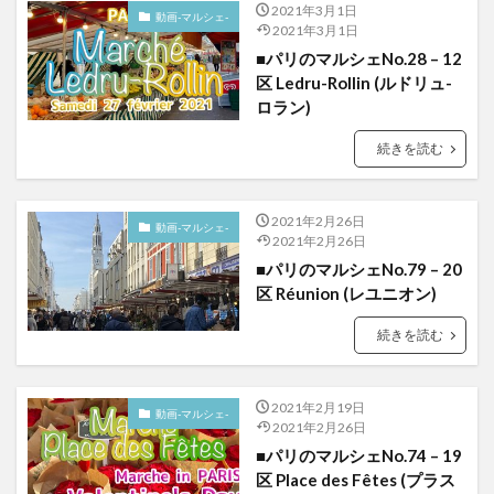
2021年3月1日
動画-マルシェ-
2021年3月1日
■パリのマルシェNo.28 – 12
区 Ledru-Rollin (ルドリュ-
ロラン)
続きを読む
2021年2月26日
動画-マルシェ-
2021年2月26日
■パリのマルシェNo.79 – 20
区 Réunion (レユニオン)
続きを読む
2021年2月19日
動画-マルシェ-
2021年2月26日
■パリのマルシェNo.74 – 19
区 Place des Fêtes (プラス