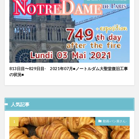
813日目〜829日目- 2021年07月■ノートルダム大聖堂復旧工事
の状況■
人気記事
動画-パン屋さん-