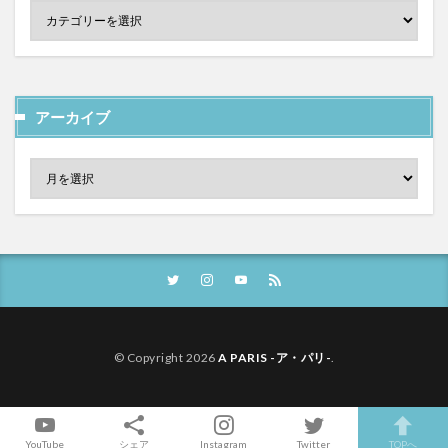
アーカイブ
© Copyright 2026
A PARIS -ア・パリ-
.
YouTube
シェア
Instagram
Twitter
TOPへ