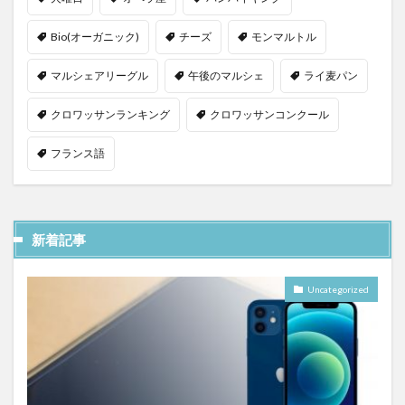
Bio(オーガニック)
チーズ
モンマルトル
マルシェアリーグル
午後のマルシェ
ライ麦パン
クロワッサンランキング
クロワッサンコンクール
フランス語
新着記事
Uncategorized