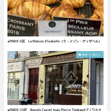
●PARIS-5区 La Maison d’Isabelle（ラ・メゾン・ディザベル）
動画-パン屋さん-
●PARIS-11区 Benoît Castel Jean-Pierre Timbaudブノワカス