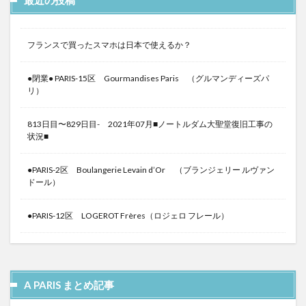
フランスで買ったスマホは日本で使えるか？
●閉業● PARIS-15区 Gourmandises Paris （グルマンディーズパ
リ）
813日目〜829日目- 2021年07月■ノートルダム大聖堂復旧工事の
状況■
●PARIS-2区 Boulangerie Levain d’Or （ブランジェリー ルヴァン
ドール）
●PARIS-12区 LOGEROT Frères（ロジェロ フレール）
A PARIS まとめ記事